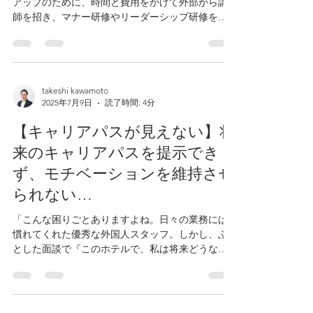
アップのために、時間と費用をかけて外部から講
師を招き、マナー研修やリーダーシップ研修を実
施した。研修直後のアンケートでは『大変満足し
た』『とても勉強になった』と高評価が並ぶ。し
かし、数週間後、現場での従業員の行動が何も変
わっていな...
takeshi kawamoto
2025年7月9日
読了時間: 4分
【キャリアパスが見えない】将
来のキャリアパスを提示でき
ず、モチベーションを維持させ
られない…
「こんな困りごとありますよね。日々の業務には
慣れてくれた優秀な外国人スタッフ。しかし、ふ
とした面談で『このホテルで、私は将来どうなれ
るんですか？』『5年後、どんな仕事をしています
か？』と問われ、言葉に詰まってしまう。明確な
昇進・昇格の基準や、多様なキャリアの選択肢を
提示でき...