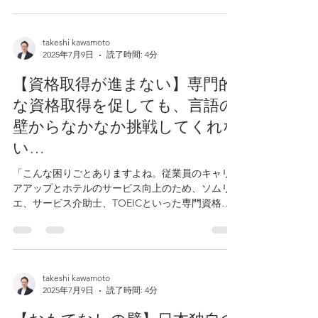
が裏目に出たり、文化の違いに戸惑ってうまくコ
ミュニケ...
takeshi kawamoto
2025年7月9日
読了時間: 4分
【資格取得が進まない】専門的
な資格取得を促しても、言語の
壁からなかなか挑戦してくれな
い…
「こんな困りごとありますよね。従業員のキャリ
アアップとホテルのサービス向上のため、ソムリ
エ、サービス介助士、TOEICといった専門資格の
取得を推奨する。しかし、外国人スタッフからは
『試験が全部日本語なので、難しそうです』『専
門用語が理解できるか自信がありません』と、消
極的な...
takeshi kawamoto
2025年7月9日
読了時間: 4分