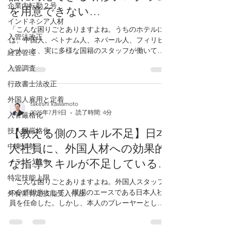
企業内転勤２号
を用意できない…
インドネシア人材
「こんな困りごとありますよね。うちのホテルに
入管法改正
は、中国人、ベトナム人、ネパール人、フィリピ
ン人…と、実に多様な国籍のスタッフが働いてく
経営管理
れている。本当は、全員の母国語に合わせた研修
入管調査
資料やマニュアルを用意してあげるのが理想。し
かし、全ての言語に翻訳するとなると、コストも
行政書士法改正
時間も膨大...
外国人雇用と定着
takeshi kawamoto
2025年7月9日
読了時間: 4分
入管厳格化
技人国厳格化
【教える側のスキル不足】日本
中東情勢
人社員に、外国人材への効果的
な指導スキルが不足している…
イラン 戦争
特定技能上限
「こんな困りごとありますよね。外国人スタッフ
のOJT担当として、現場のエースである日本人社
外食業特定技能受入停止
員を任命した。しかし、本人のプレーヤーとして
の優秀さと、指導者としての能力は全くの別物。
良かれと思ってした『背中を見て学べ』式の指導