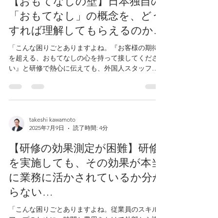
【おもてなしの壁】日本独自の
「おもてなし」の概念を、どう
すれば理解してもらえるのか…
「こんな困りごとありますよね。『お客様の期待
を超える、おもてなしの心を持って接してくださ
い』と研修で熱心に伝えても、外国人スタッフの
頭には『？』が浮かんでいる。マニュアル通りの
丁寧なサービス（Service）はできる。でも、その
一歩先にある『お客様の心を察する』『言われる
前...
takeshi kawamoto
2025年7月9日
読了時間: 4分
【研修の効果測定が困難】研修
を実施しても、その効果が本当
に業務に活かされているか分か
らない…
「こんな困りごとありますよね。従業員のスキル