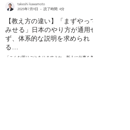
takeshi kawamoto
2025年7月9日
読了時間: 4分
【教え方の違い】「まずやって
みせる」日本のやり方が通用せ
ず、体系的な説明を求められ
る…
「こんな困りごとありますよね。新人に仕事を教
える時、よかれと思って『まあ、まずは見てて。
私がこうやってやるから』と実演してみせる。し
かし、外国人スタッフからは『待ってください。
なぜ、そうするんですか？』『この作業の目的は
何ですか？』『先に全体像を説明してください』
と、矢継ぎ...
takeshi kawamoto
2025年7月9日
読了時間: 4分
【成長の停滞】基本的な業務は
できても、そこから先の応用力