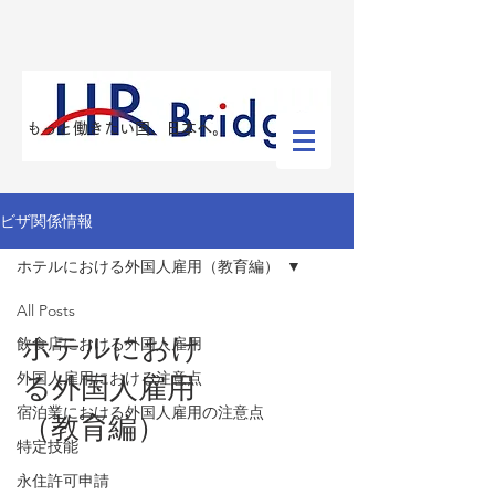
​もっと働きたい国、日本へ。
ビザ関係情報
ホテルにおける外国人雇用（教育編）
All Posts
ホテルにおけ
飲食店における外国人雇用
外国人雇用における注意点
る外国人雇用
宿泊業における外国人雇用の注意点
（教育編）
特定技能
永住許可申請