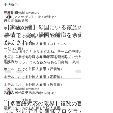
不法就労
在留期間
takeshi kawamoto
2025年7月9日
読了時間: 4分
身分系在留資格
【家族の壁】母国にいる家族の
ホテル外国人採用
事情で、急な帰国や離職を余儀
ホテルにおける外国人雇用（手続編）
なくされる…
ホテルにおける外国人雇用（コミュニケ
ーション編）
「こんな困りごとありますよね。チームの中核と
ホテルにおける外国人雇用（文化等への
して、これからますますの活躍を期待していた外
配慮編）
国人スタッフ。そんな彼からある日突然、深刻な
顔で『母国の親が倒れたので、すぐに帰国しなけ
ホテルにおける外国人雇用（評価編）
ればなりません。いつ戻れるか分かりません。申
ホテルにおける外国人雇用（定着編）
し訳ありませんが、退職します』と告げられる。
本人の辛い...
ホテルにおける外国人雇用（教育編）
takeshi kawamoto
外国人困りご事あるある
2025年7月9日
読了時間: 4分
ハローワーク調査
【多言語対応の限界】複数の言
最新ニュースから紐解く外国人雇用
語に対応できる研修プログラム