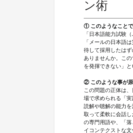
ン術
ホテルにおける外国人雇用（評価編
① このようなこと
外国人困りご事あるある
ハロ
「日本語能力試験（
「メールの日本語は
待して採用したはず
入管法改正
経営管理
入
ありませんか。この
を発揮できない」と
イラン 戦争
特定技能上限
② このような事が
この問題の正体は、
場で求められる「実
読解や聴解の能力を
取って柔軟に会話し
の専門用語や、「落
イコンテクストな文