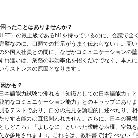
）
ホテルにおける外国人雇用（定着編）
ホテルにおける外
で困ったことはありませんか？
ーワーク調査
最新ニュースから紐解く外国人雇用
企業内転
JLPT）の最上級であるN1を持っているのに、会議で全
完璧なのに、口頭での指示がうまく伝わらない」。高い
の外国人社員との間に、なぜかコミュニケーションの壁
管調査
行政書士法改正
外国人雇用と定着
入管厳格化
すれ違いは、業務の非効率化を招くだけでなく、本人に
いうストレスの原因となります 。
原因かも？
日本語能力試験で測れる「知識としての日本語能力」と
践的なコミュニケーション能力」とのギャップにあります
測るテストであり、自分の意見を論理的に述べたり、相
たりする能力は直接問われません。さらに、日本の職場
としどころ」「よしなに」といった曖昧な表現、空気を
化が多用されます 
。これらは、教科書では学べない「
3