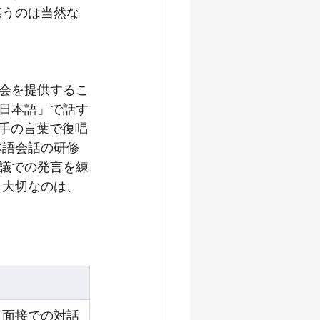
惑うのは当然な
会を提供するこ
日本語」で話す
相手の言葉で復唱
本語会話の研修
議での発言を練
も大切なのは、
く、面接での対話