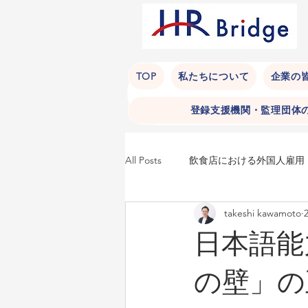
TOP
私たちについて
企業の
登録支援機関・監理団体
All Posts
飲食店における外国人雇用
takeshi kawamoto
永住許可申請
不法就労
日本語能
ホテルにおける外国人雇用（コミュ
の壁」の