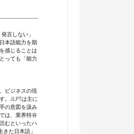
国人雇用（教育編）
勤２号
インドネシア人材
く発言しない」
日本語能力を期
を感じることは
技人国厳格化
中東情勢
とっても「能力
、ビジネスの現
。JLPTは主に
手の意図を汲み
では、業界特유
読むといったハ
生きた日本語」