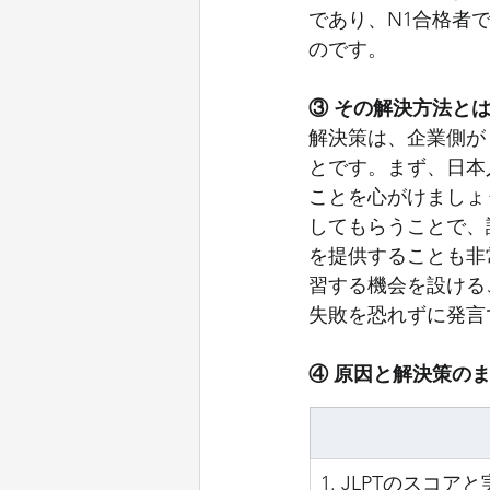
であり、N1合格者
のです。
③ その解決方法と
解決策は、企業側が
とです。まず、日本
ことを心がけましょ
してもらうことで、
を提供することも非
習する機会を設ける
失敗を恐れずに発言
④ 原因と解決策の
1. JLPTのスコ