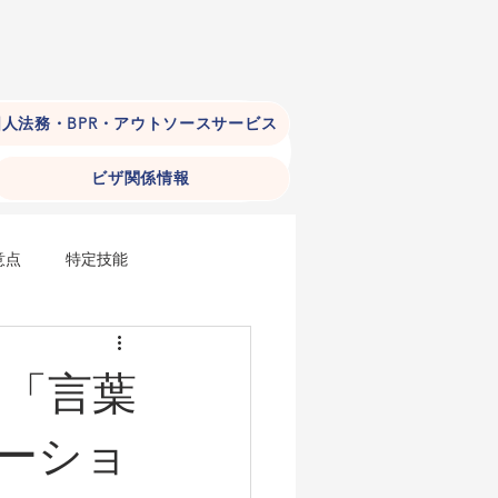
人法務・BPR・アウトソースサービス
ビザ関係情報
意点
特定技能
おける外国人雇用（手続編）
？「言葉
）
ーショ