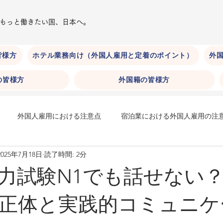
​もっと働きたい国、日本へ。
皆様方
ホテル業務向け（外国人雇用と定着のポイント）
外国
の皆様方
外国籍の皆様方
外国人雇用における注意点
宿泊業における外国人雇用の注
2025年7月18日
読了時間: 2分
在留期間
身分系在留資格
ホテル外国人採用
ホテルに
力試験N1でも話せない
ニケーション編）
ホテルにおける外国人雇用（文化等への配慮編
正体と実践的コミュニケ