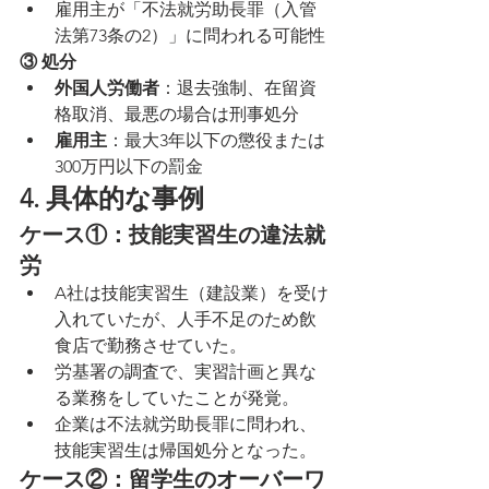
雇用主が「不法就労助長罪（入管
法第73条の2）」に問われる可能性
③ 処分
外国人労働者
：退去強制、在留資
格取消、最悪の場合は刑事処分
雇用主
：最大3年以下の懲役または
300万円以下の罰金
4. 具体的な事例
ケース①：技能実習生の違法就
労
A社は技能実習生（建設業）を受け
入れていたが、人手不足のため飲
食店で勤務させていた。
労基署の調査で、実習計画と異な
る業務をしていたことが発覚。
企業は不法就労助長罪に問われ、
技能実習生は帰国処分となった。
ケース②：留学生のオーバーワ