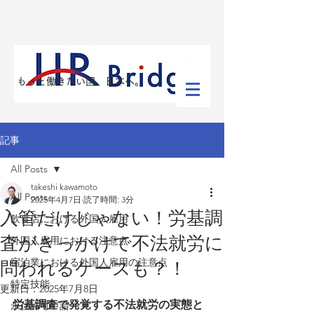
​もっと働きたい国、日本へ。
記事
All Posts
takeshi kawamoto
All Posts
2025年4月7日
読了時間: 3分
入管だけじゃない！労基調
飲食店における外国人雇用
査がきっかけで不法就労に
外国人雇用における注意点
宿泊業における外国人雇用の注意点
問われるケースも？！
特定技能
更新日：
2025年7月8日
労基調査で発覚する不法就労の実態と
永住許可申請