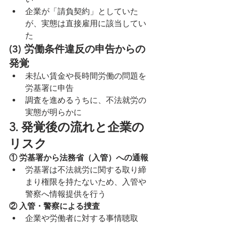
企業が「請負契約」としていた
が、実態は直接雇用に該当してい
た
(3) 労働条件違反の申告からの
発覚
未払い賃金や長時間労働の問題を
労基署に申告
調査を進めるうちに、不法就労の
実態が明らかに
3. 発覚後の流れと企業の
リスク
① 労基署から法務省（入管）への通報
労基署は不法就労に関する取り締
まり権限を持たないため、入管や
警察へ情報提供を行う
② 入管・警察による捜査
企業や労働者に対する事情聴取