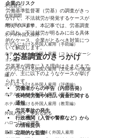
企業のリスク
不法就労
労働基準監督署（労基）の調査がきっ
在留期間
かけで、不法就労が発覚するケースが
身分系在留資格
増えています。本記事では、労基調査
の流れ、不法就労が明るみに出る具体
ホテル外国人採用
的なケース、企業がとるべき対策につ
ホテルにおける外国人雇用（手続編）
いて解説します。
ホテルにおける外国人雇用（コミュニケーシ
1. 労基調査のきっかけ
ョン編）
労基署が調査に入る理由はさまざまで
ホテルにおける外国人雇用（文化等への配慮
すが、主に以下のようなケースが挙げ
編）
られます。
ホテルにおける外国人雇用（評価編）
労働者からの申告（内部告発）
ホテルにおける外国人雇用（定着編）
長時間労働や未払い賃金に関する
通報
ホテルにおける外国人雇用（教育編）
労災事故の発生
外国人困りご事あるある
行政機関（入管や警察など）から
ハローワーク調査
の情報提供
最新ニュースから紐解く外国人雇用
定期的な監査