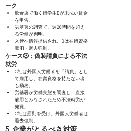
ーク
飲食店で働く留学生Bが未払い賃金
を申告。
労基署の調査で、週28時間を超え
る労働が判明。
入管へ情報提供され、Bは在留資格
取消・退去強制。
ケース③：偽装請負による不法
就労
C社は外国人労働者を「請負」とし
て雇用し、在留資格を持たない者
も勤務。
労基署が労働実態を調査し、直接
雇用とみなされたため不法就労が
発覚。
C社は罰則を受け、外国人労働者は
退去強制。
5. 企業がとるべき対策