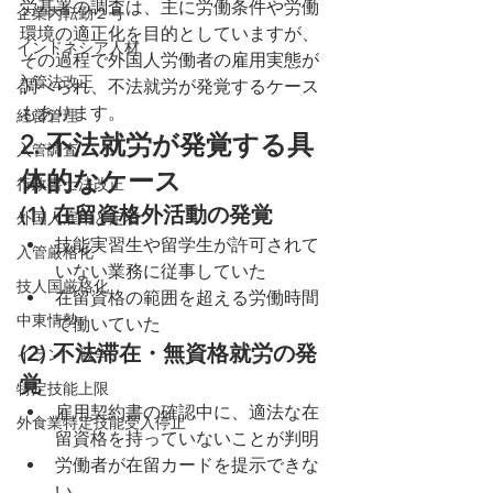
労基署の調査は、主に労働条件や労働
企業内転勤２号
環境の適正化を目的としていますが、
インドネシア人材
その過程で外国人労働者の雇用実態が
入管法改正
調べられ、不法就労が発覚するケース
もあります。
経営管理
2. 不法就労が発覚する具
入管調査
体的なケース
行政書士法改正
(1) 在留資格外活動の発覚
外国人雇用と定着
技能実習生や留学生が許可されて
入管厳格化
いない業務に従事していた
技人国厳格化
在留資格の範囲を超える労働時間
中東情勢
で働いていた
(2) 不法滞在・無資格就労の発
イラン 戦争
覚
特定技能上限
雇用契約書の確認中に、適法な在
外食業特定技能受入停止
留資格を持っていないことが判明
労働者が在留カードを提示できな
い