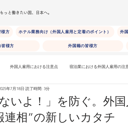
​もっと働きたい国、日本へ。
皆様方
ホテル業務向け（外国人雇用と定着のポイント）
外国
の皆様方
外国籍の皆様方
外国人雇用における注意点
宿泊業における外国人雇用の注
2025年7月18日
読了時間: 3分
在留期間
身分系在留資格
ホテル外国人採用
ホテルに
ないよ！」を防ぐ。外国
ニケーション編）
ホテルにおける外国人雇用（文化等への配慮編
報連相”の新しいカタチ