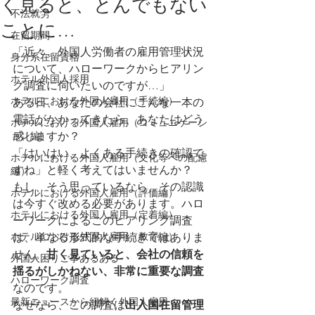
く見ると、とんでもない
不法就労
ことに…
在留期間
「近々、外国人労働者の雇用管理状況
身分系在留資格
について、ハローワークからヒアリン
ホテル外国人採用
グ調査に伺いたいのですが…」
ホテルにおける外国人雇用（手続編）
ある日、あなたの会社にこんな一本の
電話がかかってきたら、あなたはどう
ホテルにおける外国人雇用（コミュニケーシ
ョン編）
感じますか？
「はいはい、よくある手続きの確認で
ホテルにおける外国人雇用（文化等への配慮
すね」と軽く考えてはいませんか？
編）
もし、そう思っているなら、その認識
ホテルにおける外国人雇用（評価編）
は今すぐ改める必要があります。ハロ
ホテルにおける外国人雇用（定着編）
ーワークによるこのヒアリング調査
ホテルにおける外国人雇用（教育編）
は、単なる形式的な手続きではありま
せん。
甘く見ていると、会社の信頼を
外国人困りご事あるある
揺るがしかねない、非常に重要な調査
ハローワーク調査
なのです。
最新ニュースから紐解く外国人雇用
なぜなら、この調査は
出入国在留管理