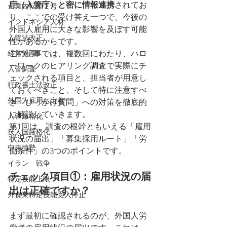
庁（入管庁）と密に情報連携
されてお
企業内転勤２号
り、ここでの受け答え一つで、今後の
インドネシア人材
外国人雇用に大きな影響を及ぼす可能
入管法改正
性があるからです。
経営管理
この記事では、複数回にわたり、ハロ
ーワークのヒアリング調査で実際にチ
入管調査
ェックされる項目と、担当者が用意し
行政書士法改正
ておくべきこと、そして特に注意すべ
外国人雇用と定着
き「ひっかけ質問」への対策を徹底的
に解説していきます。
入管厳格化
第1回は、調査の根幹ともいえる「雇用
技人国厳格化
状況の届出」「募集採用ルート」「労
中東情勢
働条件」の3つのポイントです。
イラン 戦争
チェック項目①：雇用状況の届
特定技能上限
出は正確ですか？
外食業特定技能受入停止
まず最初に確認されるのが、外国人労