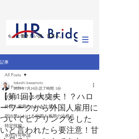
​もっと働きたい国、日本へ。
記事
All Posts
takeshi kawamoto
All Posts
2025年7月24日
読了時間: 5分
【第1回】大丈夫！？ハロ
飲食店における外国人雇用
ーワークから外国人雇用に
外国人雇用における注意点
宿泊業における外国人雇用の注意点
ついてヒアリングをした
特定技能
いと言われたら要注意！甘
永住許可申請