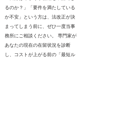
るのか？」「要件を満たしている
か不安」という方は、法改正が決
まってしまう前に、ぜひ一度当事
務所にご相談ください。 専門家が
あなたの現在の在留状況を診断
し、コストが上がる前の「最短ル
ート」での申請をサポートいたし
ます。まずは無料相談で、可能性
を確認してみませんか？
入管法改正
入管手数料値上げ
永住許可申請
永住許可申請
入管法改正
最新ニュースから紐解く外国人雇用