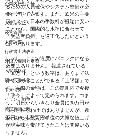
企業内転勤２号
るための人員確保やシステム整備が必
インドネシア人材
要だとしています。また、欧米の主要
国に比べて日本の手数料が極端に安い
入管法改正
ことから、国際的な水準に合わせて
経営管理
「受益者負担」を適正化したいという
入管調査
狙いがあります。
行政書士法改正
しかし、ここで過度にパニックになる
外国人雇用と定着
必要はありません。 報道されている
入管厳格化
「30万円」という数字は、あくまで法
技人国厳格化
律で定めることができる「上限額」で
す。実際の金額は、この範囲内で今後
中東情勢
「政令」によって定められます。つま
イラン 戦争
り、明日からいきなり全員に30万円が
特定技能上限
請求されるわけではありませんが、数
万円から十数万円単位の大幅な値上げ
外食業特定技能受入停止
が現実味を帯びてきたことは間違いあ
りません。