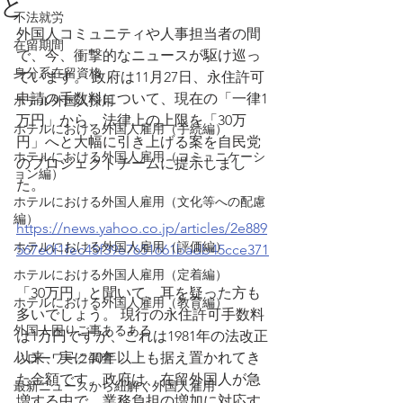
と
不法就労
外国人コミュニティや人事担当者の間
在留期間
で、今、衝撃的なニュースが駆け巡っ
身分系在留資格
ています。 政府は11月27日、永住許可
申請の手数料について、現在の「一律1
ホテル外国人採用
万円」から、法律上の上限を「30万
ホテルにおける外国人雇用（手続編）
円」へと大幅に引き上げる案を自民党
ホテルにおける外国人雇用（コミュニケーシ
のプロジェクトチームに提示しまし
ョン編）
た。
ホテルにおける外国人雇用（文化等への配慮
編）
https://news.yahoo.co.jp/articles/2e889
ホテルにおける外国人雇用（評価編）
567e0f1fec45f39e7651661badb45cce371
ホテルにおける外国人雇用（定着編）
「30万円」と聞いて、耳を疑った方も
ホテルにおける外国人雇用（教育編）
多いでしょう。 現行の永住許可手数料
外国人困りご事あるある
は1万円ですが、これは1981年の法改正
以来、実に40年以上も据え置かれてき
ハローワーク調査
た金額です。政府は、在留外国人が急
最新ニュースから紐解く外国人雇用
増する中で、業務負担の増加に対応す