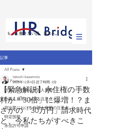
​もっと働きたい国、日本へ。
記事
All Posts
takeshi kawamoto
All Posts
2025年12月4日
読了時間: 2分
【緊急解説】永住権の手数
飲食店における外国人雇用
料が「30倍」に爆増！？ま
外国人雇用における注意点
宿泊業における外国人雇用の注意点
さかの「30万円」請求時代
特定技能
と、今私たちがすべきこ
永住許可申請