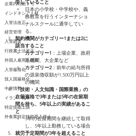
学していること
企業内転勤２号
日本の小学校・中学校や、義
インドネシア人材
務教育を行うインターナショ
入管法改正
ナルスクールに通学してい
る。
経営管理
契約機関がカテゴリー1または2に
入管調査
該当すること
行政書士法改正
カテゴリー1
：上場企業、政府
外国人雇用と定着
系機関、大企業など
カテゴリー2
：前年の給与所得
入管厳格化
の源泉徴収額が1,500万円以上
技人国厳格化
の機関
中東情勢
「技術・人文知識・国際業務」の
在留資格で3年または5年の在留期
イラン 戦争
間を持ち、5年以上の実績があるこ
特定技能上限
と
外食業特定技能受入停止
3年の在留期間を継続して取得
し、5年以上勤務している場合
就労予定期間が3年を超えること