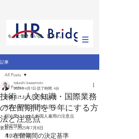
​もっと働きたい国、日本へ。
記事
All Posts
takeshi kawamoto
All Posts
2025年4月7日
読了時間: 4分
技術・人文知識・国際業務
飲食店における外国人雇用
の在留期間を５年にする方
外国人雇用における注意点
宿泊業における外国人雇用の注意点
法と注意点
特定技能
更新日：
2025年7月8日
1. 在留期間の決定基準
永住許可申請