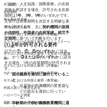
「技術・人文知識・国際業務」の在留
不法就労
資格を申請する場合、許可される在留
在留期間
期間は
1年、3年、5年
のいずれかです。
身分系在留資格
入管庁は在留期間を決定する明確な基
ホテル外国人採用
準を設けており、主に
契約機関の規模
や信頼性、申請者の在留実績、就労予
ホテルにおける外国人雇用（手続編）
定期間
に基づいて判断を行います。
ホテルにおける外国人雇用（コミュニケーシ
(1) 5年が許可される要件
ョン編）
以下の 
①、②、⑤のいずれか
 に該当
ホテルにおける外国人雇用（文化等への配慮
し、かつ 
③または④のいずれか
 に該当
編）
する場合、5年の在留期間が許可されま
ホテルにおける外国人雇用（評価編）
す。
ホテルにおける外国人雇用（定着編）
届出義務を適切に履行しているこ
と
ホテルにおける外国人雇用（教育編）
住居地や所属機関の変更届な
外国人困りご事あるある
どの提出を適切に行ってい
ハローワーク調査
る。
最新ニュースから紐解く外国人雇用
学齢期の子供が義務教育機関に通