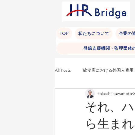
TOP
私たちについて
企業の
登録支援機関・監理団体
All Posts
飲食店における外国人雇用
takeshi kawamoto
永住許可申請
不法就労
それ、ハ
ホテルにおける外国人雇用（コミュ
ら生まれ