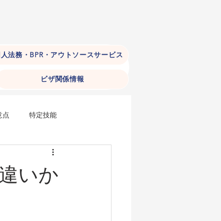
人法務・BPR・アウトソースサービス
ビザ関係情報
意点
特定技能
おける外国人雇用（手続編）
違いか
）