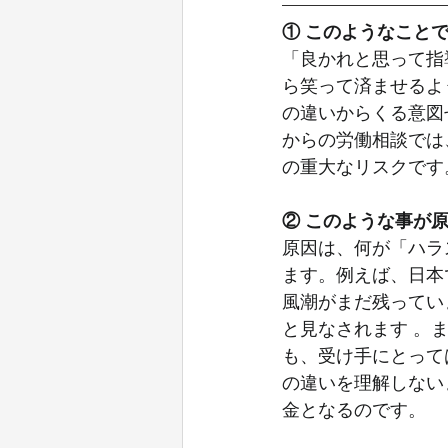
ホテルにおける外国人雇用（評価編
① このようなこと
「良かれと思って指
ら笑って済ませるよ
外国人困りご事あるある
ハロ
の違いからくる意図
からの労働相談では
の重大なリスクです
入管法改正
経営管理
入
② このような事が
原因は、何が「ハラ
イラン 戦争
特定技能上限
ます。例えば、日本
風潮がまだ残ってい
と見なされます 。
も、受け手にとって
の違いを理解しない
金となるのです。