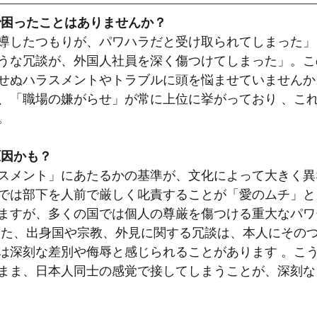
）
ホテルにおける外国人雇用（定着編）
ホテルにおける外
で困ったことはありませんか？
導したつもりが、パワハラだと受け取られてしまった」
うな冗談が、外国人社員を深く傷つけてしまった」。こ
ーワーク調査
最新ニュースから紐解く外国人雇用
企業内転
せぬハラスメントやトラブルに頭を悩ませていませんか
、「職場の嫌がらせ」が常に上位に挙がっており 、こ
。
管調査
行政書士法改正
外国人雇用と定着
入管厳格化
原因かも？
スメント」にあたるかの基準が、文化によって大きく異
では部下を人前で厳しく叱責することが「愛のムチ」と
ますが、多くの国では個人の尊厳を傷つける重大なパワ
また、出身国や宗教、外見に関する冗談は、本人にその
は深刻な差別や侮辱と感じられることがあります 。こ
まま、日本人同士の感覚で接してしまうことが、深刻な