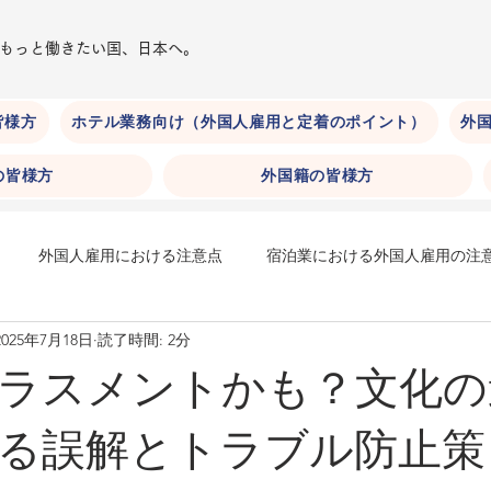
​もっと働きたい国、日本へ。
皆様方
ホテル業務向け（外国人雇用と定着のポイント）
外国
の皆様方
外国籍の皆様方
外国人雇用における注意点
宿泊業における外国人雇用の注
2025年7月18日
読了時間: 2分
在留期間
身分系在留資格
ホテル外国人採用
ホテルに
ラスメントかも？文化の
ニケーション編）
ホテルにおける外国人雇用（文化等への配慮編
る誤解とトラブル防止策