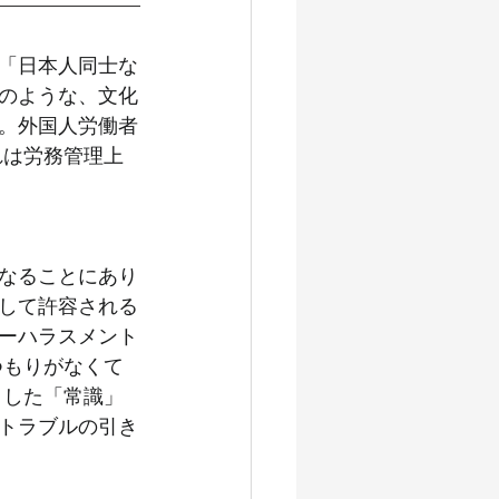
国人雇用（教育編）
「日本人同士な
のような、文化
勤２号
インドネシア人材
。外国人労働者
れは労務管理上
技人国厳格化
中東情勢
なることにあり
して許容される
ーハラスメント
つもりがなくて
うした「常識」
トラブルの引き