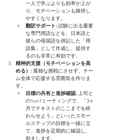
一人で学ぶよりも効率が上が
り、モチベーションも維持し
やすくなります。
翻訳サポート:
 試験に出る重要
な専門用語などを、日本語と
彼らの母国語を併記した「用
語集」として作成し、提供す
るのも非常に有効です。
精神的支援（モチベーションを高
める）:
 孤独な挑戦にさせず、チー
ム全体で応援する雰囲気を作りま
す。
目標の共有と進捗確認:
 上司と
の1on1ミーティングで、「3ヶ
月でテキストのここまでを終
わらせよう」といったスモー
ルステップの目標を一緒に立
て、進捗を定期的に確認し、
励まします。