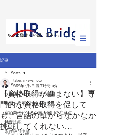
​もっと働きたい国、日本へ。
記事
All Posts
takeshi kawamoto
All Posts
2025年7月9日
読了時間: 4分
【資格取得が進まない】専
飲食店における外国人雇用
門的な資格取得を促して
外国人雇用における注意点
宿泊業における外国人雇用の注意点
も、言語の壁からなかなか
特定技能
挑戦してくれない…
永住許可申請