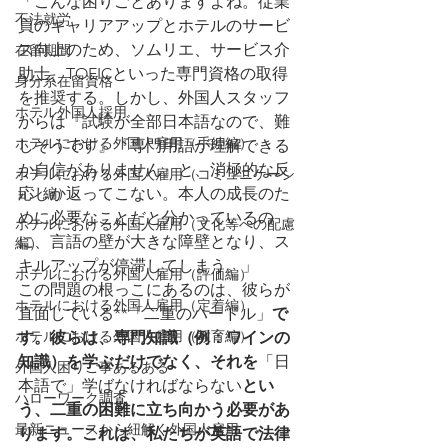
「こんな困りごとありますよね。従業
不法就労
員のキャリアアップとホテルのサービ
ス向上のため、ソムリエ、サービス介
在留期間
助士、TOEICといった専門資格の取得
身分系在留資格
を推奨する。しかし、外国人スタッフ
ホテル外国人採用
からは『試験が全部日本語なので、難
ホテルにおける外国人雇用（手続編）
しそうです』『専門用語が理解できる
か自信がありません』と、消極的な反
ホテルにおける外国人雇用（コミュニケーシ
ョン編）
応しか返ってこない。本人の成長のた
めに必要なことだと分かっているの
ホテルにおける外国人雇用（文化等への配慮
に、言語の壁が大きな障壁となり、ス
編）
キルアップが停滞してしまう。」
ホテルにおける外国人雇用（評価編）
この問題の根っこにあるのは、彼らが
ホテルにおける外国人雇用（定着編）
直面している**「二重のハードル」
で
ホテルにおける外国人雇用（教育編）
す。彼らは、専門知識（例：ワインの
知識）を学ぶだけでなく、それを
「日
外国人困りご事あるある
本語で」学ばなければならない
とい
ハローワーク調査
う、二重の困難に立ち向かう必要があ
最新ニュースから紐解く外国人雇用
ります。これは、私たちが英語で法律