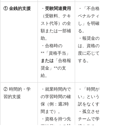
① 金銭的支援
・
受験関連費用
・「不合格でも
（受験料、テキ
ペナルティな
スト代等）の全
し」を明確にす
額または一部補
る。
助。
・報奨金の金額
・合格時の
は、資格の難易
**「資格手当」
度に応じて設定
または
「合格報
する。
奨金」**の支
給。
② 時間的・学
・就業時間内で
・「時間がな
習的支援
の学習時間の確
い」という言い
保（例：週2時
訳をなくす。
間まで）。
・孤立させず、
・資格を持つ先
チームで学ぶ環
輩社員による
社
境を作る。
内勉強会
の定期
・言語の壁によ