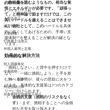
の教科書を読むようなもの。相当な覚
企業内転勤２号
悟とエネルギーが必要です。「頑張っ
インドネシア人材
て」と精神論で励ますだけでは、この
入管法改正
高いハードルを越えることはできませ
経営管理
ん。会社として、この
ハードルを具体
的に低くしてあげるための、手厚い支
入管調査
援体制**を整えることが解決の鍵とな
行政書士法改正
ります。
外国人雇用と定着
効果的な解決方法
入管厳格化
技人国厳格化
「挑戦しなさい」と背中を押すだけで
中東情勢
なく、「一緒に挑戦しよう」と手を差
イラン 戦争
し伸べる姿勢が、彼らの意欲に火をつ
けます。具体的な支援策は3つのカテゴ
特定技能上限
リーに分けられます。
外食業特定技能受入停止
金銭的支援（挑戦のリスクをなく
す）:
 まず、挑戦することへの金銭
的な不安を取り除きます。