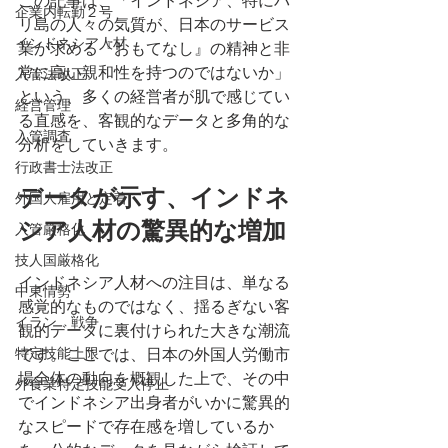
この記事は、「インドネシア、特にバ
企業内転勤２号
リ島の人々の気質が、日本のサービス
インドネシア人材
業が求める『おもてなし』の精神と非
常に高い親和性を持つのではないか」
入管法改正
という、多くの経営者が肌で感じてい
経営管理
る直感を、客観的なデータと多角的な
入管調査
分析をしていきます。
行政書士法改正
データが示す、インドネ
外国人雇用と定着
シア人材の驚異的な増加
入管厳格化
技人国厳格化
インドネシア人材への注目は、単なる
中東情勢
感覚的なものではなく、揺るぎない客
イラン 戦争
観的データに裏付けられた大きな潮流
特定技能上限
です。ここでは、日本の外国人労働市
場全体の動向を概観した上で、その中
外食業特定技能受入停止
でインドネシア出身者がいかに驚異的
なスピードで存在感を増しているか