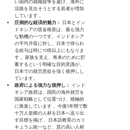
い国内の就職競争を避け、海外に
活路を見出そうとする若者が増加
しています 。
圧倒的な経済的魅力：
 日本とイン
ドネシアの賃金格差は、最も強力
な動機の一つです。インドネシア
の平均月収に対し、日本で得られ
る給与は時に10倍以上にもなりま
す 。家族を支え、将来のために貯
蓄するという明確な目的意識が、
日本での就労意欲を強く後押しし
ています。
政府による強力な後押し：
 インド
ネシア政府は、国民の海外就労を
国家戦略として位置づけ、積極的
に推進しています 。今後5年間で数
十万人規模の人材を日本へ送り出
す目標を掲げ 、日本語教育のカリ
キュラム統一など、質の高い人材