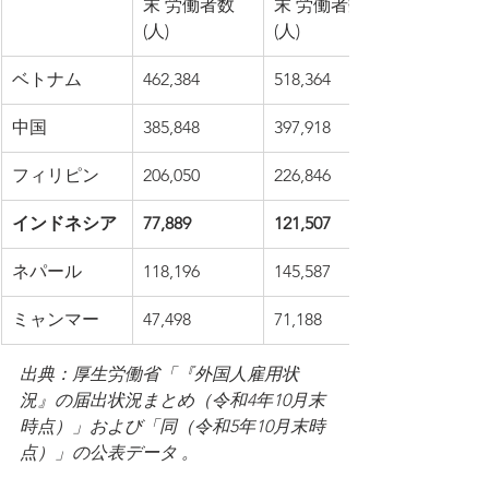
末 労働者数 
末 労働者数 
(人)
(人)
ベトナム
462,384
518,364
中国
385,848
397,918
フィリピン
206,050
226,846
インドネシア
77,889
121,507
ネパール
118,196
145,587
ミャンマー
47,498
71,188
出典：厚生労働省「『外国人雇用状
況』の届出状況まとめ（令和4年10月末
時点）」および「同（令和5年10月末時
点）」の公表データ 。