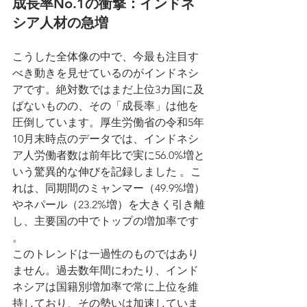
成長率No.1の衝撃：インドネ
シア人材の急増
こうした全体像の中で、今最も注目す
べき動きを見せているのがインドネシ
アです。絶対数ではまだ上位3カ国に及
ばないものの、その「成長率」は他を
圧倒しています。厚生労働省の令和5年
10月末時点のデータでは、インドネシ
ア人労働者数は前年比で実に56.0%増と
いう驚異的な伸びを記録しました 。こ
れは、同期間のミャンマー（49.9%増）
やネパール（23.2%増）を大きく引き離
し、主要国の中でトップの増加率です 
。
このトレンドは一過性のものではあり
ません。過去数年間にわたり、インド
ネシアは国籍別増加率で常に上位を維
持しており、その勢いは加速していま