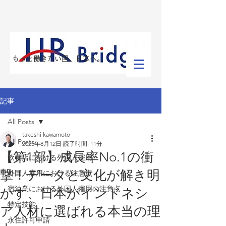
​もっと働きたい国、日本へ。
記事
All Posts
takeshi kawamoto
All Posts
2025年8月12日
読了時間: 11分
【第1部】成長率No.1の衝
飲食店における外国人雇用
撃！データと文化が解き明
外国人雇用における注意点
宿泊業における外国人雇用の注意点
かす、日本がインドネシ
特定技能
ア人材に選ばれる本当の理
永住許可申請