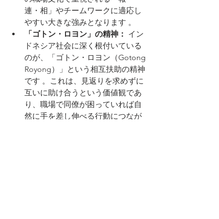
連・相」やチームワークに適応し
やすい大きな強みとなります 。
「ゴトン・ロヨン」の精神：
 イン
ドネシア社会に深く根付いている
のが、「ゴトン・ロヨン（Gotong 
Royong）」という相互扶助の精神
です 。これは、見返りを求めずに
互いに助け合うという価値観であ
り、職場で同僚が困っていれば自
然に手を差し伸べる行動につなが
ります。この精神は、チーム全体
のパフォーマンスを向上させる上
で非常に貴重な力となります。
多様性への適応力：
 インドネシア
は、300以上の民族と多数の宗教が
共存する多民族国家です。このよ
うな環境で育った人々は、異なる
背景を持つ他者と円滑なコミュニ