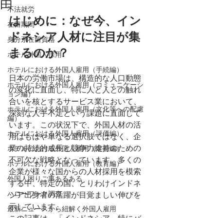
由
不法就労
はじめに：なぜ今、イン
在留期間
ドネシア人材に注目が集
身分系在留資格
まるのか？
ホテル外国人採用
ホテルにおける外国人雇用（手続編）
日本の労働市場は、構造的な人口動態
ホテルにおける外国人雇用（コミュニケーシ
の変化に直面し、特に人と人との触れ
ョン編）
合いを核とするサービス業において、
ホテルにおける外国人雇用（文化等への配慮
深刻な人手不足という課題に直面して
編）
います。この状況下で、外国人材の活
ホテルにおける外国人雇用（評価編）
用はもはや単なる選択肢ではなく、企
業の持続的成長と競争力維持のための
ホテルにおける外国人雇用（定着編）
不可欠な戦略となっています。多くの
ホテルにおける外国人雇用（教育編）
企業が様々な国からの人材採用を模索
外国人困りご事あるある
する中、特定の国、とりわけインドネ
ハローワーク調査
シア出身者の活躍が目覚ましい伸びを
示しています。
最新ニュースから紐解く外国人雇用