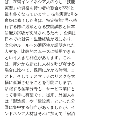
ば、在留インドネシア人のうち「技能
実習」の資格を持つ者の割合が55%と
最も多くなっています 。技能実習2号を
良好に修了した者は、特定技能1号へ移
行する際に必須となる技能試験と日本
語能力試験が免除されるため 、企業は
日本での就労・生活経験が既にあり、
文化やルールへの適応性が証明された
人材を、比較的スムーズに採用できる
という大きな利点があります。これ
は、海外から新たに人材を呼び寄せる
場合に比べて、採用にかかる時間、コ
スト、そしてミスマッチのリスクを大
幅に低減させることを可能にします。
活躍する産業分野も、サービス業にと
って非常に有望です。従来、外国人材
は「製造業」や「建設業」といった分
野に集中する傾向がありましたが、イ
ンドネシア人材はそれに加えて「宿泊