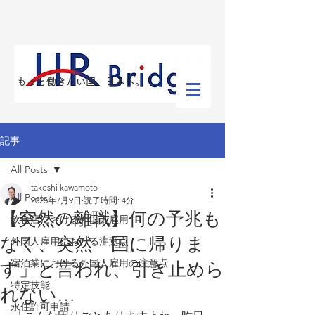
​もっと働きたい国、日本へ。
記事
All Posts
takeshi kawamoto
All Posts
2025年7月9日
読了時間: 4分
【突然の離職】何の予兆も
飲食店における外国人雇用
なく、突然「国に帰りま
外国人雇用における注意点
宿泊業における外国人雇用の注意点
す」と言われ、引き止めら
特定技能
れない…
永住許可申請