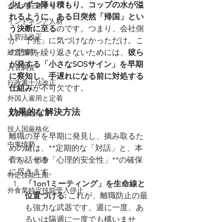
少しずつ降り積もり、コップの水が溢
企業内転勤２号
れるように、ある日突然「帰国」とい
インドネシア人材
う決断に至る
のです。つまり、会社側
入管法改正
が「予兆」に気づけなかっただけ。こ
経営管理
の悲劇を繰り返さないためには、
彼ら
が発する「小さなSOSサイン」を早期
入管調査
に察知し、手遅れになる前に対処する
行政書士法改正
仕組み
が不可欠です。
外国人雇用と定着
効果的な解決方法
入管厳格化
技人国厳格化
離職の芽を早期に発見し、摘み取るた
中東情勢
めの鍵は、**定期的な「対話」と、本
イラン 戦争
音を話せる「心理的安全性」**の確保
に尽きます。
特定技能上限
「1on1ミーティング」を生命線と
外食業特定技能受入停止
位置づける:
 これが、離職防止の最
も強力な武器です。週に一度、あ
るいは隔週に一度でも構いませ