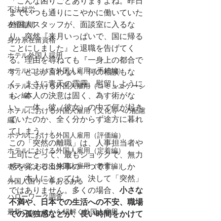
「こんな困りごとありますよね。昨日
不法就労
までいつも通りにこやかに働いていた
外国人スタッフが、面談室に入るな
在留期間
り、突然『来月いっぱいで、国に帰る
身分系在留資格
ことにしました』と退職を告げてく
ホテル外国人採用
る。理由を尋ねても『一身上の都合で
ホテルにおける外国人雇用（手続編）
す』としか言わない。何の相談もな
く、まさに青天の霹靂。慰留しように
ホテルにおける外国人雇用（コミュニケーシ
ョン編）
も、本人の決意は固く、為す術がな
い。一体、彼（彼女）の中で何が起き
ホテルにおける外国人雇用（文化等への配慮
ていたのか、全く分からず途方に暮れ
編）
てしまう。」
ホテルにおける外国人雇用（評価編）
この「突然の離職」は、人事担当者や
ホテルにおける外国人雇用（定着編）
上司にとって、最もショックで、無力
ホテルにおける外国人雇用（教育編）
感を覚える出来事の一つです。しか
し、本人にとっては、決して「突然」
外国人困りご事あるある
ではありません。多くの場合、
小さな
ハローワーク調査
不満や、日本での生活への不安、職場
最新ニュースから紐解く外国人雇用
での孤独感などが、長い時間をかけて