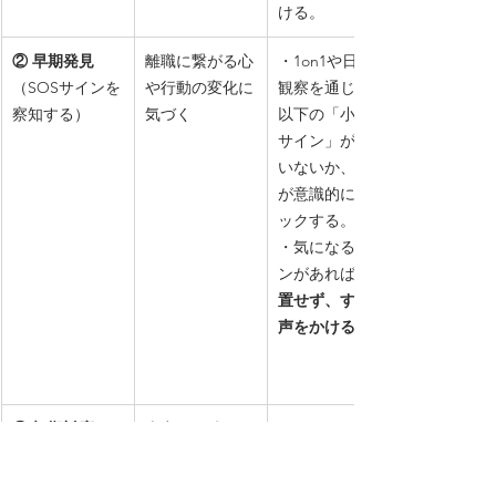
ける。
② 早期発見
離職に繋がる心
・1on1や日々の
（SOSサインを
や行動の変化に
観察を通じて、
察知する）
気づく
以下の「小さな
サイン」が出て
いないか、上司
が意識的にチェ
ックする。
・気になるサイ
ンがあれば、
置せず、すぐに
声をかける。
③ 初期対応
本音を傾聴し、
・サインに気づ
（問題の深刻化
具体的な解決策
いたら、「最
を防ぐ）
を探る
近、何かあっ