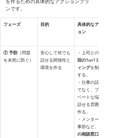
を作るための具体的なアクションプラ
ンです。
フェーズ
目的
具体的なアクシ
ョン
① 予防
（問題
安心して何でも
・上司との
を未然に防ぐ）
話せる関係性と
回の1on1ミーテ
環境を作る
ィング
を制度化
する。
・仕事の話だけ
でなく、プライ
ベートな悩みも
話せる雰囲気を
作る。
・メンターや人
事部など、
の相談窓口