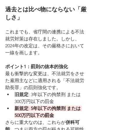
過去とは比べ物にならない「厳
しさ」
これまでも、省庁間の連携による不法
就労対策は存在しました。しかし、
2024年の改定は、その厳格さにおいて
一線を画します。
ポイント1：罰則の抜本的強化
最も衝撃的な変更は、不法就労をさせ
た雇用主などに適用される「不法就労
助長罪」の罰則強化です。
旧規定
: 3年以下の拘禁刑 または 
300万円以下の罰金
新規定
: 
5年以下の拘禁刑 または 
500万円以下の罰金
さらに重大なのは、これらが
併科可
能
、つまり両方の罰が科される可能性