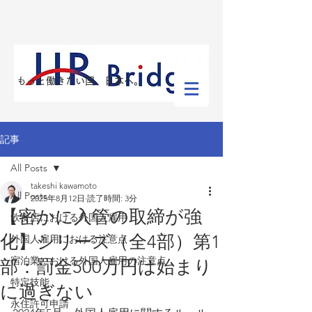
​もっと働きたい国、日本へ。
記事
All Posts
takeshi kawamoto
All Posts
2025年8月12日
読了時間: 3分
【密かに入管の取締が強
飲食店における外国人雇用
化】シリーズ（全4部）第1
外国人雇用における注意点
宿泊業における外国人雇用の注意点
部：罰金500万円は始まり
特定技能
に過ぎない
永住許可申請