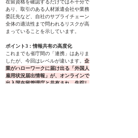
在留資格を確認するだけでは不十分で
あり、取引のある人材派遣会社や業務
委託先など、自社のサプライチェーン
全体の適法性まで問われるリスクが高
まっていることを示しています。
ポイント3：情報共有の高度化
これまでも省庁間の「連携」はありま
したが、今回はレベルが違います。
企
業がハローワークに届け出る「外国人
雇用状況届出情報」が、オンラインで
出入国在留管理庁と共有され、失踪し
た技能実習生の追跡などに積極的に活
用されることが明記されました。
これ
により、当局は不審なケースをデータ
で効率的にあぶり出すことが可能にな
り、企業側の隠蔽やごまかしは格段に
難しくなりました。
あるある
ビザ申請
不法就労