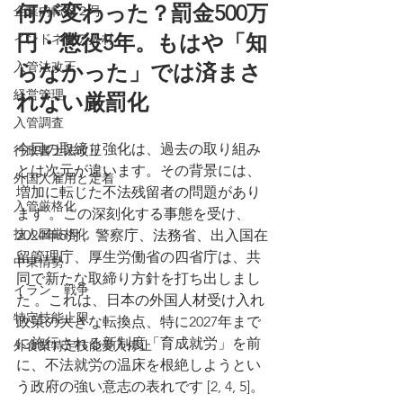
何が変わった？罰金500万
企業内転勤２号
円・懲役5年。もはや「知
インドネシア人材
入管法改正
らなかった」では済まさ
経営管理
れない厳罰化
入管調査
今回の取締り強化は、過去の取り組み
行政書士法改正
とは次元が違います。その背景には、
外国人雇用と定着
増加に転じた不法残留者の問題があり
入管厳格化
ます 。この深刻化する事態を受け、
技人国厳格化
2024年5月、警察庁、法務省、出入国在
留管理庁、厚生労働省の四省庁は、共
中東情勢
同で新たな取締り方針を打ち出しまし
イラン 戦争
た 。これは、日本の外国人材受け入れ
特定技能上限
政策の大きな転換点、特に2027年まで
に施行される新制度「育成就労」を前
外食業特定技能受入停止
に、不法就労の温床を根絶しようとい
う政府の強い意志の表れです [2, 4, 5]。