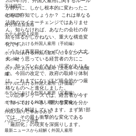
2024年5月、外国人雇用に関するルール
不法就労
が静かに、しかし根本的に変わったこ
とをご存知でしょうか？  これは単なる
在留期間
法律のマイナーチェンジではありませ
身分系在留資格
ん。知らなければ、あなたの会社の存
ホテル外国人採用
続を揺るがしかねない、重大な構造変
ホテルにおける外国人雇用（手続編）
化です。
「うちは真面目にやっているから大丈
ホテルにおける外国人雇用（コミュニケーシ
ョン編）
夫」そう思っている経営者の方にこ
そ、知っていただきたい現実がありま
ホテルにおける外国人雇用（文化等への配慮
す。今回の改定で、政府の取締り体制
編）
は、これまでにないほど統合的かつ厳
ホテルにおける外国人雇用（評価編）
格なものへと進化しました。
ホテルにおける外国人雇用（定着編）
この記事シリーズでは、経営者が今す
ホテルにおける外国人雇用（教育編）
ぐ知っておくべき、重大な変化を分か
りやすく解説していきます。まず第1部
外国人困りご事あるある
では、その最も衝撃的な変化である
ハローワーク調査
「厳罰化」の現実を深掘りします。
最新ニュースから紐解く外国人雇用