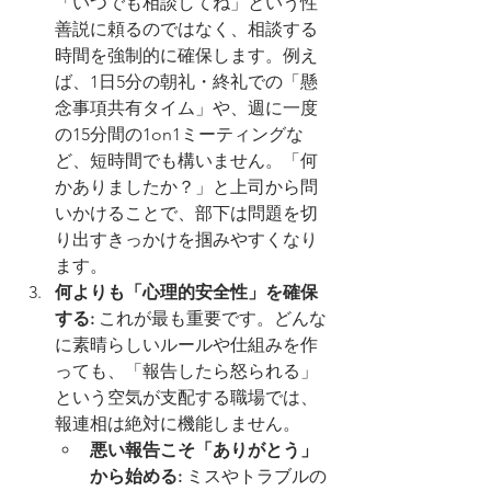
「いつでも相談してね」という性
善説に頼るのではなく、相談する
時間を強制的に確保します。例え
ば、1日5分の朝礼・終礼での「懸
念事項共有タイム」や、週に一度
の15分間の1on1ミーティングな
ど、短時間でも構いません。「何
かありましたか？」と上司から問
いかけることで、部下は問題を切
り出すきっかけを掴みやすくなり
ます。
何よりも「心理的安全性」を確保
する:
 これが最も重要です。どんな
に素晴らしいルールや仕組みを作
っても、「報告したら怒られる」
という空気が支配する職場では、
報連相は絶対に機能しません。
悪い報告こそ「ありがとう」
から始める:
 ミスやトラブルの