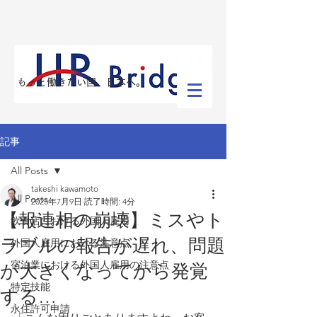
​もっと働きたい国、日本へ。
記事
All Posts
takeshi kawamoto
All Posts
2025年7月9日
読了時間: 4分
【報連相の崩壊】ミスやト
飲食店における外国人雇用
ラブルの報告が遅れ、問題
外国人雇用における注意点
宿泊業における外国人雇用の注意点
が大きくなってから発覚
特定技能
する…
永住許可申請