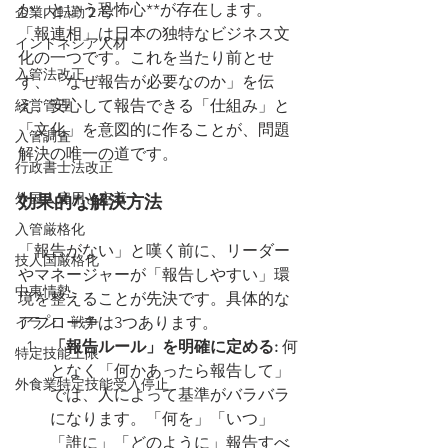
か」という恐怖心**が存在します。
企業内転勤２号
「報連相」は日本の独特なビジネス文
インドネシア人材
化の一つです。これを当たり前とせ
入管法改正
ず、「なぜ報告が必要なのか」を伝
経営管理
え、安心して報告できる「仕組み」と
「文化」を意図的に作ることが、問題
入管調査
解決の唯一の道です。
行政書士法改正
外国人雇用と定着
効果的な解決方法
入管厳格化
「報告がない」と嘆く前に、リーダー
技人国厳格化
やマネージャーが「報告しやすい」環
中東情勢
境を整えることが先決です。具体的な
イラン 戦争
アプローチは3つあります。
「報告ルール」を明確に定める:
 何
特定技能上限
となく「何かあったら報告して」
外食業特定技能受入停止
では、人によって基準がバラバラ
になります。「何を」「いつ」
「誰に」「どのように」報告すべ