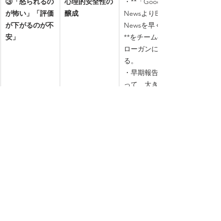
③「怒られるの
心理的安全性の
・**「Good 
が怖い」「評価
醸成
NewsよりBad 
が下がるのが不
Newsを早く」
安」
**をチームのス
ローガンにす
る。
・早期報告によ
って、大きなト
ラブルを防げた
成功事例を全体
で共有し、報告
者を称賛する。
・ミスを報告し
てきた際の第一
声は「報告あり
がとう」を徹底
する。
④「自分で解決
報連相の目的・
・採用時の研修