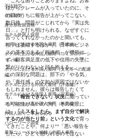
「こんな困りごとありますよね。お客
不法就労
様からクレームが入っていたのに、そ
の日のうちに報告が上がってこない。
在留期間
数日後、問題がこじれてから『実は先
身分系在留資格
日…』と打ち明けられる。なぜすぐに
ホテル外国人採用
言ってくれなかったのかと聞いても、
ホテルにおける外国人雇用（手続編）
相手は萎縮するばかり。日本のビジネ
スの基本である『報連相』が機能せ
ホテルにおける外国人雇用（コミュニケーシ
ョン編）
ず、顧客満足度の低下や信用の失墜に
繋がりかねないと頭を抱える。」
ホテルにおける外国人雇用（文化等への配慮
この深刻な問題は、部下の「やる気」
編）
や「責任感」の欠如が原因ではないか
ホテルにおける外国人雇用（評価編）
もしれません。彼らは報告したくて
ホテルにおける外国人雇用（定着編）
も、
「報告できない」状況
に陥ってい
ホテルにおける外国人雇用（教育編）
る可能性が高いのです。その背景に
は、
「ミスをしたら、まず自分で解決
外国人困りご事あるある
するのが当たり前」という文化
で育っ
ハローワーク調査
てきたことや、何より**「悪い報告を
最新ニュースから紐解く外国人雇用
したら、ひどく怒られるのではない