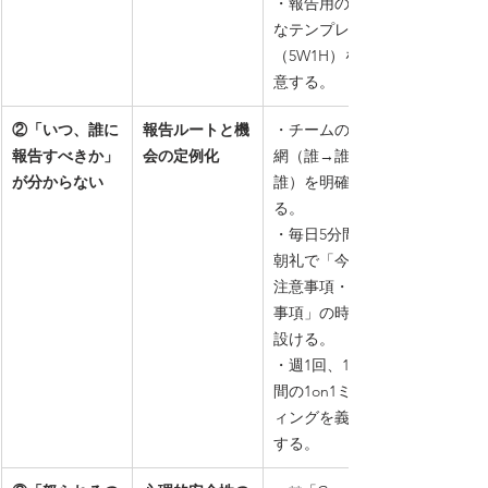
・報告用の簡単
なテンプレート
（5W1H）を用
意する。
②「いつ、誰に
報告ルートと機
・チームの連絡
報告すべきか」
会の定例化
網（誰→誰→
が分からない
誰）を明確にす
る。
・毎日5分間の
朝礼で「今日の
注意事項・共有
事項」の時間を
設ける。
・週1回、15分
間の1on1ミーテ
ィングを義務化
する。