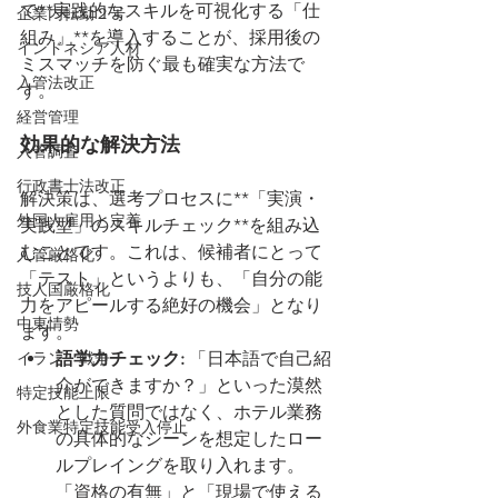
で**実践的なスキルを可視化する「仕
企業内転勤２号
組み」**を導入することが、採用後の
インドネシア人材
ミスマッチを防ぐ最も確実な方法で
入管法改正
す。
経営管理
効果的な解決方法
入管調査
行政書士法改正
解決策は、選考プロセスに**「実演・
外国人雇用と定着
実践型」のスキルチェック**を組み込
むことです。これは、候補者にとって
入管厳格化
「テスト」というよりも、「自分の能
技人国厳格化
力をアピールする絶好の機会」となり
中東情勢
ます。
イラン 戦争
語学力チェック:
 「日本語で自己紹
介ができますか？」といった漠然
特定技能上限
とした質問ではなく、ホテル業務
外食業特定技能受入停止
の具体的なシーンを想定したロー
ルプレイングを取り入れます。
「資格の有無」と「現場で使える