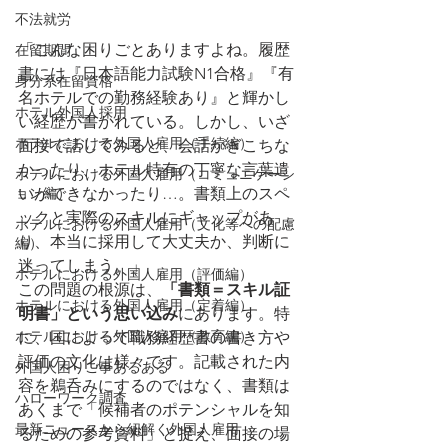
不法就労
「こんな困りごとありますよね。履歴
在留期間
書には『日本語能力試験N1合格』『有
身分系在留資格
名ホテルでの勤務経験あり』と輝かし
ホテル外国人採用
い経歴が書かれている。しかし、いざ
ホテルにおける外国人雇用（手続編）
面接で話してみると、会話がぎこちな
かったり、ホテル特有の丁寧な言葉遣
ホテルにおける外国人雇用（コミュニケーシ
ョン編）
いができなかったり…。書類上のスペ
ックと実際のスキルにギャップがあ
ホテルにおける外国人雇用（文化等への配慮
り、本当に採用して大丈夫か、判断に
編）
迷ってしまう。」
ホテルにおける外国人雇用（評価編）
この問題の根源は、
「書類＝スキル証
ホテルにおける外国人雇用（定着編）
明書」という思い込み
にあります。特
ホテルにおける外国人雇用（教育編）
に、国によって職務経歴書の書き方や
評価の文化は様々です。記載された内
外国人困りご事あるある
容を鵜呑みにするのではなく、書類は
ハローワーク調査
あくまで「候補者のポテンシャルを知
最新ニュースから紐解く外国人雇用
るための参考資料」と捉え、面接の場