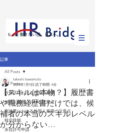
​もっと働きたい国、日本へ。
記事
All Posts
takeshi kawamoto
All Posts
2025年7月9日
読了時間: 4分
【スキルは本物？】履歴書
飲食店における外国人雇用
や職務経歴書だけでは、候
外国人雇用における注意点
宿泊業における外国人雇用の注意点
補者の本当のスキルレベル
特定技能
が分からない…
永住許可申請