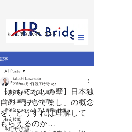
​もっと働きたい国、日本へ。
記事
All Posts
takeshi kawamoto
All Posts
2025年7月9日
読了時間: 4分
【おもてなしの壁】日本独
飲食店における外国人雇用
自の「おもてなし」の概念
外国人雇用における注意点
宿泊業における外国人雇用の注意点
を、どうすれば理解して
特定技能
もらえるのか…
永住許可申請