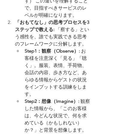
す） この違いを理解すること
で、目指すべきサービスのレ
ベルが明確になります。
「おもてなし」の思考プロセスを3
ステップで教える:
 「察する」とい
う感性を、誰でも実践できる思考
のフレームワークに分解します。
Step1：観察（Observe）:
 お
客様を注意深く「見る」「聴
く」。服装、表情、手荷物、
会話の内容、歩き方など、あ
らゆる情報からゲストの状況
をインプットする訓練をしま
す。
Step2：想像（Imagine）:
 観察
した情報から、「このお客様
は、今どんな状況で、何を求
めている（かもしれない）
か？」と背景を想像します。