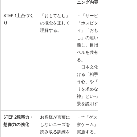
ニング内容
STEP 1土台づく
「おもてなし」
・「サービス」
り
の概念を正しく
「ホスピタリテ
理解する。
ィ」「おもてな
し」の違いを定
義し、目指すレ
ベルを共有す
る。
・日本文化にお
ける「相手を敬
う心」や「見返
りを求めない精
神」といった背
景を説明する。
STEP 2観察力・
お客様が言葉に
・**「ゲスト観
想像力の強化
しないニーズを
察ゲーム」**を
読み取る訓練を
実施する。（ロ