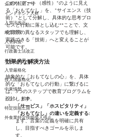
この**"アート（感性）"のように見え
企業内転勤２号
る「おもてなし」を、"サイエンス（技
インドネシア人材
術）"として分解し、具体的な思考プロ
入管法改正
セスと行動に落とし込む**ことで、文
経営管理
化背景の異なるスタッフでも理解し、
実践できる「技術」へと変えることが
入管調査
可能です。
行政書士法改正
外国人雇用と定着
効果的な解決方法
入管厳格化
抽象的な「おもてなしの心」を、具体
技人国厳格化
的な「おもてなしの行動」に繋げるに
中東情勢
は、3つのステップで教育プログラムを
イラン 戦争
設計します。
「サービス」「ホスピタリティ」
特定技能上限
「おもてなし」の違いを定義する:
外食業特定技能受入停止
まず、言葉の定義を明確に共有
し、目指すべきゴールを示しま
す。