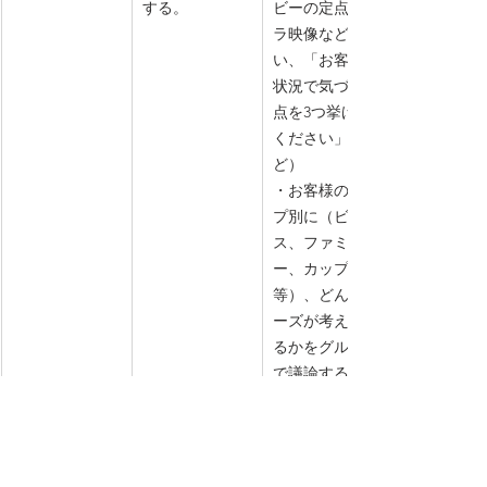
する。
ビーの定点カメ
ラ映像などを使
い、「お客様の
状況で気づいた
点を3つ挙げて
ください」な
ど）
・お客様のタイ
プ別に（ビジネ
ス、ファミリ
ー、カップル
等）、どんなニ
ーズが考えられ
るかをグループ
で議論する。
STEP 3実践・行
想像したこと
・「おもてなし
動への転換
を、具体的なプ
ケーススタデ
ラスアルファの
ィ」研修を行