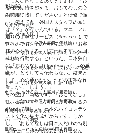
「こんな困りごとありますよね。『お
不法就労
客様の期待を超える、おもてなしの心
を持って接してください』と研修で熱
在留期間
心に伝えても、外国人スタッフの頭に
身分系在留資格
は『？』が浮かんでいる。マニュアル
ホテル外国人採用
通りの丁寧なサービス（Service）はで
ホテルにおける外国人雇用（手続編）
きる。でも、その一歩先にある『お客
様の心を察する』『言われる前に先回
ホテルにおける外国人雇用（コミュニケーシ
ョン編）
りして行動する』といった、日本独自
の『おもてなし（Omotenashi）』の感
ホテルにおける外国人雇用（文化等への配慮
覚が、どうしても伝わらない。結果と
編）
して、心の通わない、ただの丁寧な作
ホテルにおける外国人雇用（評価編）
業になってしまう。」
ホテルにおける外国人雇用（定着編）
その壁は、当然です。「おもてなし」
ホテルにおける外国人雇用（教育編）
は、言葉やマニュアルだけで教えるの
が極めて難しい、日本のハイコンテク
外国人困りご事あるある
スト文化の集大成だからです。しか
ハローワーク調査
し、「おもてなしは日本人だけの特別
最新ニュースから紐解く外国人雇用
な感性」と諦める必要はありません。