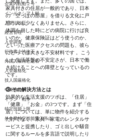
に発展します。また、多くの国では、
企業内転勤２号
家具付きの住居が一般的であり、日本
インドネシア人材
の「空っぽの部屋」を借りる文化に戸
入管法改正
惑う人も少なくありません。さらに、
体調を崩した時にどの病院に行けば良
経営管理
いのか、健康保険証はどう使うのか、
入管調査
といった医療アクセスの問題も、彼ら
行政書士法改正
にとっては大きな不安材料です 。こう
した生活基盤の不安定さが、日本で働
外国人雇用と定着
き続けることへの障壁となっているの
入管厳格化
です。
技人国厳格化
③ その解決方法とは
中東情勢
効果的な生活支援のツボは、「住居」
イラン 戦争
「健康」「お金」の3つです。まず「住
特定技能上限
居」については、単に物件を紹介する
外食業特定技能受入停止
だけでなく、家具・家電のレンタルサ
ービスと提携したり、ゴミ出しや騒音
に関するルールを多言語で説明したり