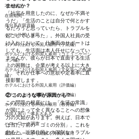
ませんか？
不法就労
「社宅を用意したのに、なぜか不満そ
在留期間
うだ」「生活のことは自分で何とかす
身分系在留資格
るだろうと思っていたら、トラブルを
ホテル外国人採用
起こしてしまった」。外国人社員の受
け入れにおいて、仕事面のサポートは
ホテルにおける外国人雇用（手続編）
しても、生活面は本人任せになってい
ホテルにおける外国人雇用（コミュニケーシ
ませんか。彼らが日本で直面する生活
ョン編）
上の困難は、企業が考える以上に大き
ホテルにおける外国人雇用（文化等への配慮
く、それが仕事への意欲や定着率に直
編）
接影響します 。
ホテルにおける外国人雇用（評価編）
ホテルにおける外国人雇用（定着編）
② このような事が原因かも？
この問題の根底には、「生活の常識」
ホテルにおける外国人雇用（教育編）
が国によって全く異なることへの想像
外国人困りご事あるある
力の欠如があります。例えば、日本で
ハローワーク調査
は当たり前の「ゴミの分別」。これを
怠ると、近隣住民との深刻なトラブル
最新ニュースから紐解く外国人雇用