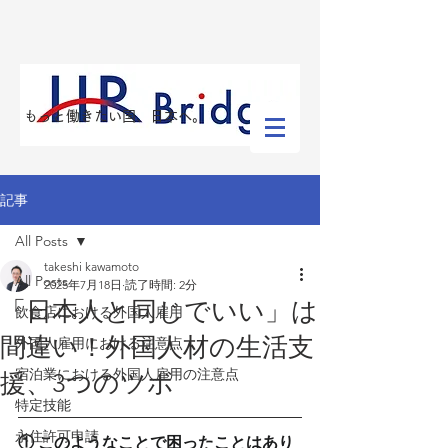
​もっと働きたい国、日本へ。
記事
All Posts
takeshi kawamoto
All Posts
2025年7月18日
読了時間: 2分
「日本人と同じでいい」は
飲食店における外国人雇用
間違い！外国人材の生活支
外国人雇用における注意点
宿泊業における外国人雇用の注意点
援、3つのツボ
特定技能
永住許可申請
① このようなことで困ったことはあり